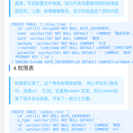
建表，写到配置文件里面，因为开发完需要控制的权限是
固定的。上图：新增编辑角色，显示的就是这个表的内容
CREATE TABLE `t_roles_tree` (

  `id` int(11) unsigned NOT NULL AUTO_INCREMENT,

  `name` varchar(50) NOT NULL DEFAULT '' COMMENT '路由名称',
  `path` varchar(50) NOT NULL COMMENT '路径',

  `methods` varchar(50) NOT NULL COMMENT '方法',

  `createdAt` timestamp NOT NULL DEFAULT CURRENT_TIMESTAMP,
  `parentId` varchar(50) NOT NULL DEFAULT '' COMMENT '级别',
  PRIMARY KEY (`id`)

) ENGINE=InnoDB AUTO_INCREMENT=28 DEFAULT CHARSET=utf8
4.权限表
权限表记录了，这个角色有哪些权限。 核心字段为 [角色
ID，资源url， 方法]。这里用casbin 实现，因为casbin封
装了很多验证函数，节省了一部分工作量。
CREATE TABLE `casbin_rule` (

  `id` int(11) NOT NULL AUTO_INCREMENT,

  `p_type` varchar(255) NOT NULL DEFAULT '',

  `v0` varchar(255) NOT NULL DEFAULT '' COMMENT '角色',

  `v1` varchar(255) NOT NULL DEFAULT '' COMMENT 'Url',
